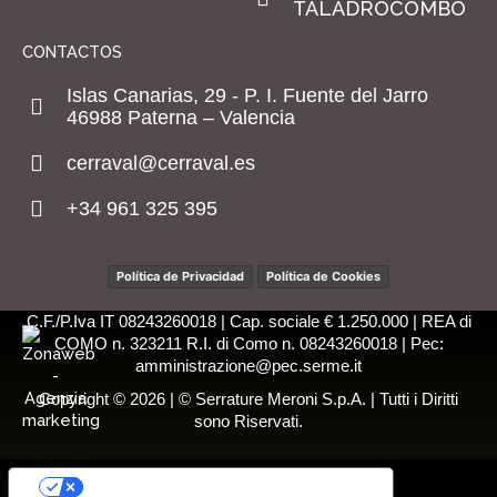
TALADROCOMBO
CONTACTOS
Islas Canarias, 29 - P. I. Fuente del Jarro
46988 Paterna – Valencia
cerraval@cerraval.es
+34 961 325 395
Política de Privacidad
Política de Cookies
C.F./P.Iva IT 08243260018 | Cap. sociale € 1.250.000 | REA di
COMO n. 323211 R.I. di Como n. 08243260018 | Pec:
amministrazione@pec.serme.it
Copyright © 2026 | © Serrature Meroni S.p.A. | Tutti i Diritti
sono Riservati.
SUS OPCIONES DE PRIVACIDAD