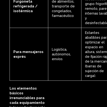
Furgoneta
de alimentos,
grupo frigoríf
refrigerada /
transporte de
remoto, par
isotérmica
congelados,
internas lava
farmacéutico
y
desinfectabl
Estantes
abatibles par
optimizar el
espacio en
Logística,
Para mensajeros
altura, siste
autónomos,
exprés
de fijación rá
envíos
de la mercan
(barras de
sujeción de
carga).
Los elementos
básicos
irrenunciables para
cada equipamiento