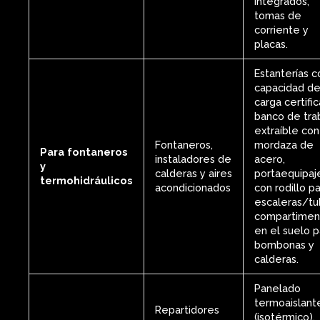
integrados,
tomas de
corriente y
placas.
Estanterías c
capacidad d
carga certific
banco de tra
extraíble con
Fontaneros,
mordaza de
Para fontaneros
instaladores de
acero,
y
calderas y aires
portaequipaj
termohidráulicos
acondicionados
con rodillo p
escaleras/tu
compartimen
en el suelo p
bombonas y
calderas.
Panelado
termoaislant
Repartidores
(isotérmico),