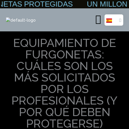
ETAS PROTEGIDAS UN MILLON D
Ir
al
contenido
Main
Menu
EQUIPAMIENTO DE
FURGONETAS:
CUÁLES SON LOS
MÁS SOLICITADOS
POR LOS
PROFESIONALES (Y
POR QUÉ DEBEN
PROTEGERSE)