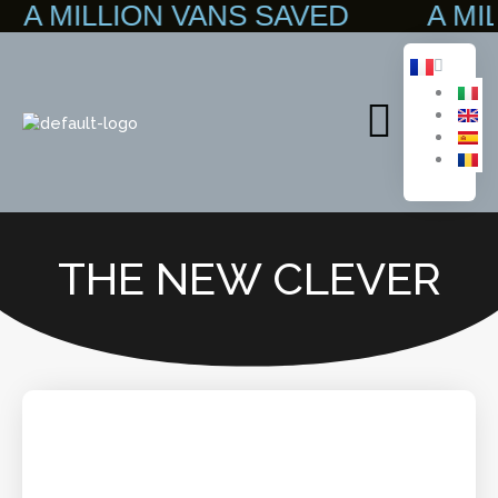
MILLION VANS SAVED A MILLI
Aller
au
contenu
Main
Menu
THE NEW CLEVER