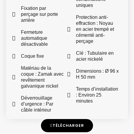
uniques
Fixation par
perçage sur porte
Protection anti-
arrière
effraction : Noyau
en acier trempé et
Fermeture
cémenté anti-
automatique
perçage
désactivable
Clé : Tubulaire en
Coque fixe
acier nickelé
Matériau de la
Dimensions : Ø 96 x
coque : Zamak avec
H 50 mm
revêtement
galvanique nickel
Temps d’installation
: Environ 25
Déverrouillage
minutes
d’urgence : Par
câble intérieur
TÉLÉCHARGER