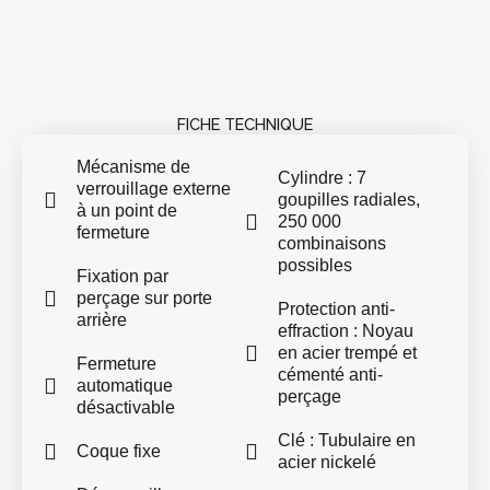
FICHE TECHNIQUE
Mécanisme de
Cylindre : 7
verrouillage externe
goupilles radiales,
à un point de
250 000
fermeture
combinaisons
possibles
Fixation par
perçage sur porte
Protection anti-
arrière
effraction : Noyau
en acier trempé et
Fermeture
cémenté anti-
automatique
perçage
désactivable
Clé : Tubulaire en
Coque fixe
acier nickelé