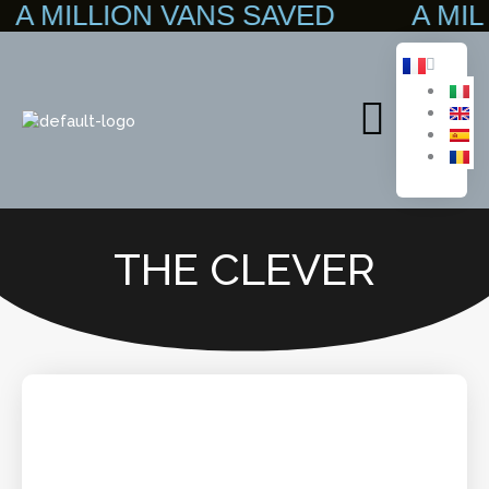
MILLION VANS SAVED A MILLI
Aller
au
contenu
Main
Menu
THE CLEVER