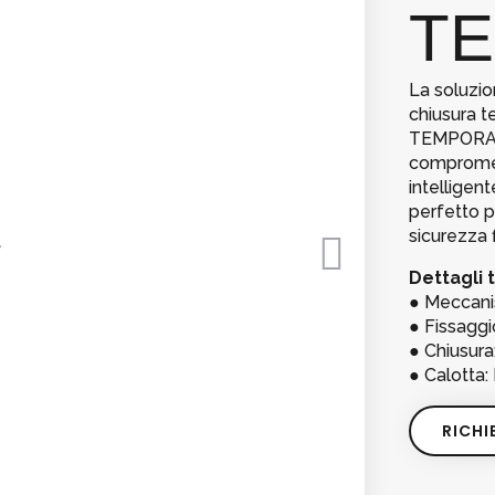
T
La soluzio
chiusura 
TEMPORARY
compromett
intelligent
perfetto p
sicurezza 
Dettagli t
● Meccanis
● Fissaggi
● Chiusur
● Calotta:
RICHI