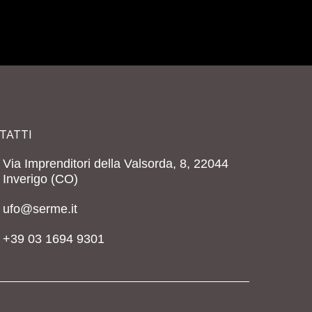
TATTI
Via Imprenditori della Valsorda, 8, 22044
Inverigo (CO)
ufo@serme.it
+39 03 1694 9301