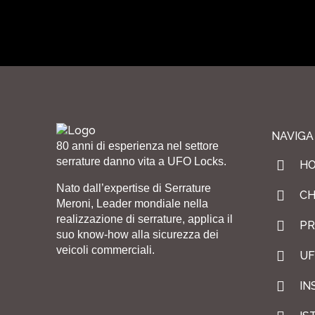
NAVIGA
80 anni di esperienza nel settore
serrature danno vita a UFO Locks.
H
Nato dall’expertise di Serrature
CH
Meroni, Leader mondiale nella
realizzazione di serrature, applica il
PR
suo know-how alla sicurezza dei
veicoli commerciali.
UF
IN