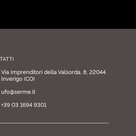
TATTI
Via Imprenditori della Valsorda, 8, 22044
Inverigo (CO)
ufo@serme.it
+39 03 1694 9301