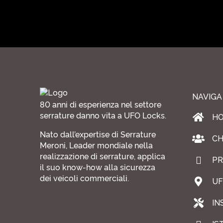
NAVIGA
80 anni di esperienza nel settore
serrature danno vita a UFO Locks.
H
Nato dall’expertise di Serrature
CH
Meroni, Leader mondiale nella
realizzazione di serrature, applica
PR
il suo know-how alla sicurezza
dei veicoli commerciali.
UF
IN