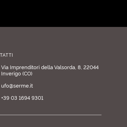
TATTI
Via Imprenditori della Valsorda, 8, 22044
Inverigo (CO)
ufo@serme.it
+39 03 1694 9301