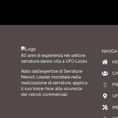
NAVIGA
80 anni di esperienza nel settore
serrature danno vita a UFO Locks.
H
Nato dall’expertise di Serrature
CH
Meroni, Leader mondiale nella
realizzazione di serrature, applica
PR
il suo know-how alla sicurezza
dei veicoli commerciali.
UF
IN