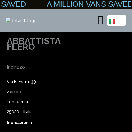
NS SAVED A MILLION VANS SA
Vai
al
contenuto
Main
Menu
ABBATTISTA
FLERO
Indirizzo
Via E. Fermi 39
Zerbino -
Lombardia
25020 - Italia
Indicazioni >