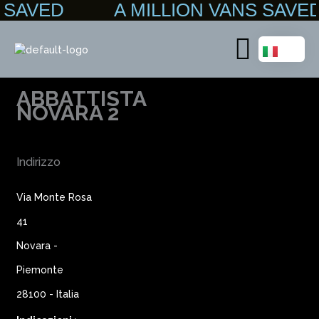
NS SAVED A MILLION VANS SA
Vai
al
contenuto
Main
Menu
ABBATTISTA
NOVARA 2
Indirizzo
Via Monte Rosa
41
Novara -
Piemonte
28100 - Italia