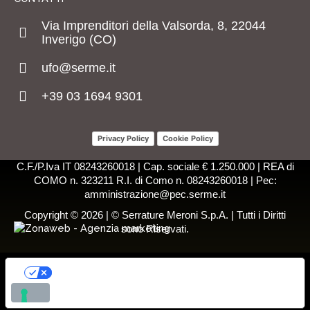
Via Imprenditori della Valsorda, 8, 22044
Inverigo (CO)
ufo@serme.it
+39 03 1694 9301
Privacy Policy
Cookie Policy
C.F./P.Iva IT 08243260018 | Cap. sociale € 1.250.000 | REA di
COMO n. 323211 R.I. di Como n. 08243260018 | Pec:
amministrazione@pec.serme.it
Copyright © 2026 | © Serrature Meroni S.p.A. | Tutti i Diritti
sono Riservati.
LE TUE PREFERENZE RELATIVE ALLA
PRIVACY
Informativa sulla raccolta