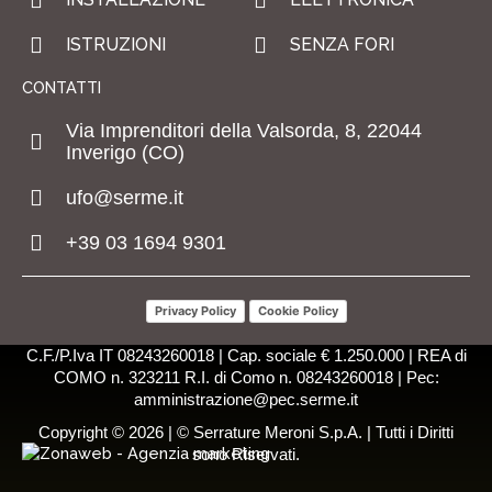
ISTRUZIONI
SENZA FORI
CONTATTI
Via Imprenditori della Valsorda, 8, 22044
Inverigo (CO)
ufo@serme.it
+39 03 1694 9301
Privacy Policy
Cookie Policy
C.F./P.Iva IT 08243260018 | Cap. sociale € 1.250.000 | REA di
COMO n. 323211 R.I. di Como n. 08243260018 | Pec:
amministrazione@pec.serme.it
Copyright © 2026 | © Serrature Meroni S.p.A. | Tutti i Diritti
sono Riservati.