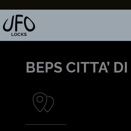
Vai
al
contenuto
BEPS CITTA’ D