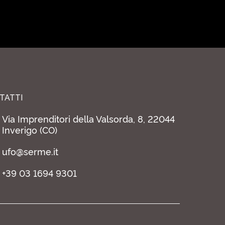
TATTI
Via Imprenditori della Valsorda, 8, 22044
Inverigo (CO)
ufo@serme.it
+39 03 1694 9301