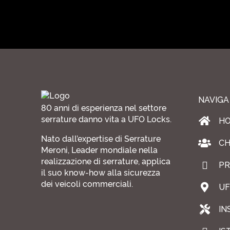
NAVIGA
80 anni di esperienza nel settore
serrature danno vita a UFO Locks.
H
Nato dall’expertise di Serrature
CH
Meroni, Leader mondiale nella
realizzazione di serrature, applica
PR
il suo know-how alla sicurezza
dei veicoli commerciali.
UF
IN