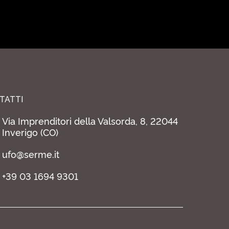
TATTI
Via Imprenditori della Valsorda, 8, 22044
Inverigo (CO)
ufo@serme.it
+39 03 1694 9301