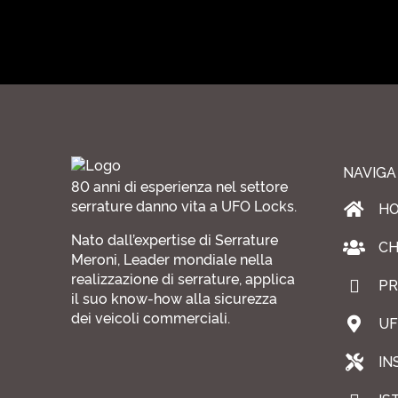
NAVIGA
80 anni di esperienza nel settore
serrature danno vita a UFO Locks.
H
Nato dall’expertise di Serrature
CH
Meroni, Leader mondiale nella
realizzazione di serrature, applica
PR
il suo know-how alla sicurezza
dei veicoli commerciali.
UF
IN