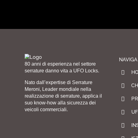
NAVIGA
80 anni di esperienza nel settore
serrature danno vita a UFO Locks.
H
Nato dall’expertise di Serrature
CH
Meroni, Leader mondiale nella
realizzazione di serrature, applica il
PR
suo know-how alla sicurezza dei
veicoli commerciali.
UF
IN