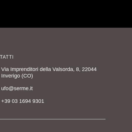
TATTI
Via Imprenditori della Valsorda, 8, 22044
Inverigo (CO)
ufo@serme.it
+39 03 1694 9301