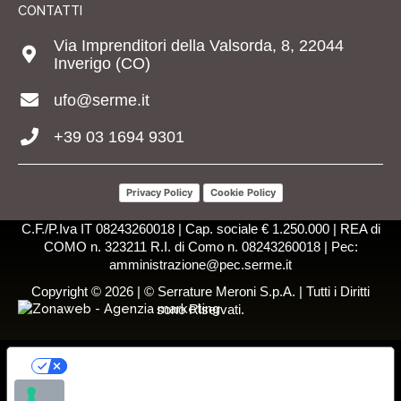
CONTATTI
Via Imprenditori della Valsorda, 8, 22044
Inverigo (CO)
ufo@serme.it
+39 03 1694 9301
Privacy Policy
Cookie Policy
C.F./P.Iva IT 08243260018 | Cap. sociale € 1.250.000 | REA di
COMO n. 323211 R.I. di Como n. 08243260018 | Pec:
amministrazione@pec.serme.it
Copyright © 2026 | © Serrature Meroni S.p.A. | Tutti i Diritti
sono Riservati.
LE TUE PREFERENZE RELATIVE ALLA
PRIVACY
Informativa sulla raccolta