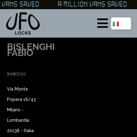
Vai
ON VANS SAVED A MILLION VANS SAVE
al
contenuto
Main
Menu
BISLENGHI
FABIO
Indirizzo
Via Monte
Popera 16/43
Milano -
Lombardia
20138 - Italia