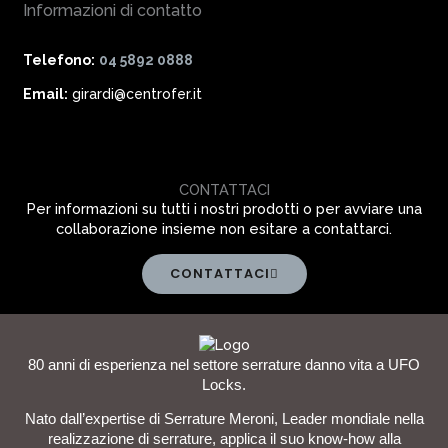
Informazioni di contatto
Telefono:
04 5892 0888
Email:
girardi@centrofer.it
CONTATTACI
Per informazioni su tutti i nostri prodotti o per avviare una
collaborazione insieme non esitare a contattarci.
CONTATTACI
80 anni di esperienza nel settore serrature danno vita a UFO
Locks.
Nato dall’expertise di Serrature Meroni, Leader mondiale nella
realizzazione di serrature, applica il suo know-how alla