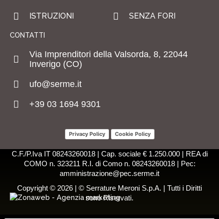
ISTRUZIONI
SENZA FORI
CONTATTI
Via Imprenditori della Valsorda, 8, 22044
Inverigo (CO)
ufo@serme.it
+39 03 1694 9301
Privacy Policy
Cookie Policy
C.F./P.Iva IT 08243260018 | Cap. sociale € 1.250.000 | REA di
COMO n. 323211 R.I. di Como n. 08243260018 | Pec:
amministrazione@pec.serme.it
Copyright © 2026 | © Serrature Meroni S.p.A. | Tutti i Diritti
sono Riservati.