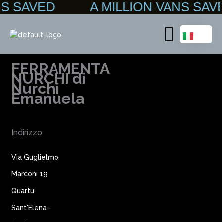
ANS SAVED A MILLION VANS S
Vai
al
contenuto
Main
Menu
FERRAMENTA
NURCHI di
Nurchi
Emanuela
Indirizzo
Via Guglielmo
Marconi 19
Quartu
Sant'Elena -