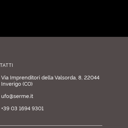
TATTI
Via Imprenditori della Valsorda, 8, 22044
Inverigo (CO)
ufo@serme.it
+39 03 1694 9301