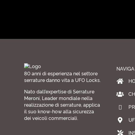
NAVIGA
80 anni di esperienza nel settore
serrature danno vita a UFO Locks.
H
Nato dall’expertise di Serrature
CH
Meroni, Leader mondiale nella
realizzazione di serrature, applica
PR
il suo know-how alla sicurezza
dei veicoli commerciali.
UF
IN