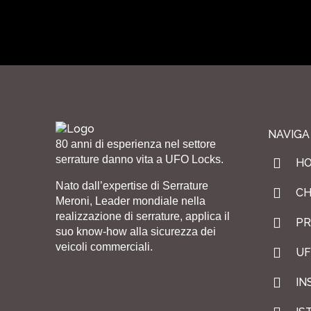
NAVIGA
80 anni di esperienza nel settore
serrature danno vita a UFO Locks.
H
Nato dall’expertise di Serrature
CH
Meroni, Leader mondiale nella
realizzazione di serrature, applica il
PR
suo know-how alla sicurezza dei
veicoli commerciali.
UF
IN