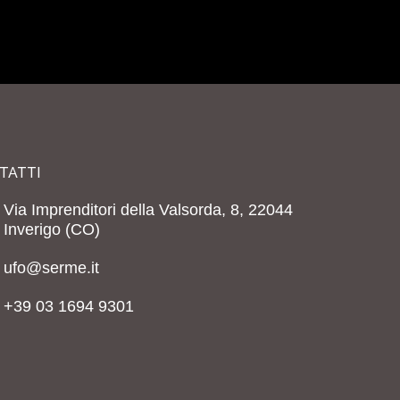
TATTI
Via Imprenditori della Valsorda, 8, 22044
Inverigo (CO)
ufo@serme.it
+39 03 1694 9301