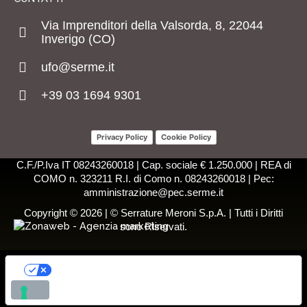
Via Imprenditori della Valsorda, 8, 22044
Inverigo (CO)
ufo@serme.it
+39 03 1694 9301
Privacy Policy
Cookie Policy
C.F./P.Iva IT 08243260018 | Cap. sociale € 1.250.000 | REA di
COMO n. 323211 R.I. di Como n. 08243260018 | Pec:
amministrazione@pec.serme.it
Copyright © 2026 | © Serrature Meroni S.p.A. | Tutti i Diritti
sono Riservati.
LE TUE PREFERENZE RELATIVE ALLA
PRIVACY
Informativa sulla raccolta