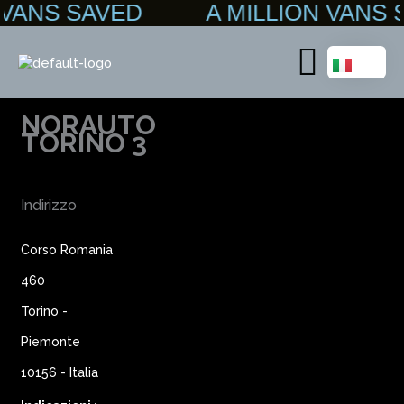
N VANS SAVED A MILLION VAN
Vai
al
contenuto
Main
Menu
NORAUTO
TORINO 3
Indirizzo
Corso Romania
460
Torino -
Piemonte
10156 - Italia