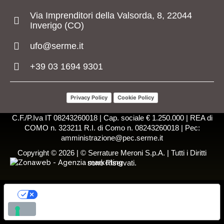
Via Imprenditori della Valsorda, 8, 22044
Inverigo (CO)
ufo@serme.it
+39 03 1694 9301
Privacy Policy
Cookie Policy
C.F./P.Iva IT 08243260018 | Cap. sociale € 1.250.000 | REA di
COMO n. 323211 R.I. di Como n. 08243260018 | Pec:
amministrazione@pec.serme.it
Copyright © 2026 | © Serrature Meroni S.p.A. | Tutti i Diritti
sono Riservati.
LE TUE PREFERENZE RELATIVE ALLA
PRIVACY
Informativa sulla raccolta