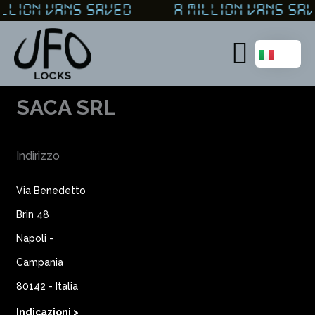
Vai
ILLION VANS SAVED A MILLION VANS 
al
contenuto
Main
Menu
SACA SRL
Indirizzo
Via Benedetto
Brin 48
Napoli -
Campania
80142 - Italia
Indicazioni >