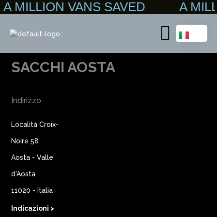
A MILLION VANS SAVED A MIL
Vai
al
contenuto
Main
Menu
SACCHI AOSTA
Indirizzo
Località Croix-
Noire 58
Aosta - Valle
d'Aosta
11020 - Italia
Indicazioni >