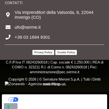
CONTATTI
Via Imprenditori della Valsorda, 8, 22044
Inverigo (CO)
ufo@serme.it
+39 03 1694 9301
Privacy Policy
Cookie Policy
C.F./P.Iva IT 08243260018 | Cap. sociale € 1.250.000 | REA di
COMO n. 323211 R.I. di Como n. 08243260018 | Pec:
amministrazione@pec.serme.it
Copyright © 2026 | © Serrature Meroni S.p.A. | Tutti i Diritti
sono Riservati.
LE TUE PREFERENZE RELATIVE ALLA
PRIVACY
Informativa sulla raccolta