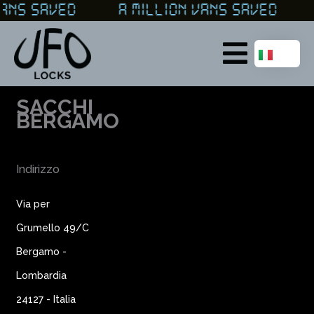
Vai
 VANS SAVED A MILLION VANS SAVED 
al
contenuto
Main
Menu
SACCHI
BERGAMO
Indirizzo
Via per
Grumello 49/C
Bergamo -
Lombardia
24127 - Italia