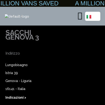
MILLION VANS SAVED A MILLI
Vai
al
contenuto
Main
Menu
SACCHI
GENOVA 3
Indirizzo
Lungobisagno
Istria 39
Genova - Liguria
16141 - Italia
Indicazioni >