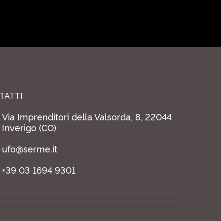
TATTI
Via Imprenditori della Valsorda, 8, 22044
Inverigo (CO)
ufo@serme.it
+39 03 1694 9301