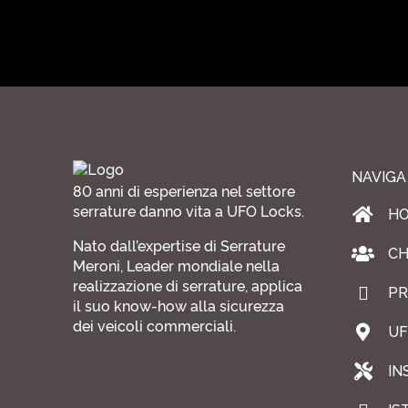
NAVIGA
80 anni di esperienza nel settore
serrature danno vita a UFO Locks.
H
Nato dall’expertise di Serrature
CH
Meroni, Leader mondiale nella
realizzazione di serrature, applica
PR
il suo know-how alla sicurezza
dei veicoli commerciali.
UF
IN