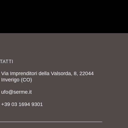
TATTI
Via Imprenditori della Valsorda, 8, 22044
Inverigo (CO)
ufo@serme.it
+39 03 1694 9301