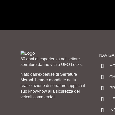
NAVIGA
80 anni di esperienza nel settore
serrature danno vita a UFO Locks.
H
Nato dall’expertise di Serrature
CH
Meroni, Leader mondiale nella
realizzazione di serrature, applica il
PR
suo know-how alla sicurezza dei
veicoli commerciali.
UF
IN