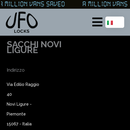
Vai
A MILLION VANS SAVED A MILLION VA
al
contenuto
Main
Menu
SACCHI NOVI
LIGURE
Indirizzo
Via Edilio Raggio
40
Novi Ligure -
Piemonte
15067 - Italia