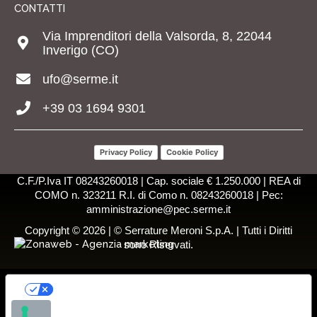
CONTATTI
Via Imprenditori della Valsorda, 8, 22044
Inverigo (CO)
ufo@serme.it
+39 03 1694 9301
Privacy Policy
Cookie Policy
C.F./P.Iva IT 08243260018 | Cap. sociale € 1.250.000 | REA di
COMO n. 323211 R.I. di Como n. 08243260018 | Pec:
amministrazione@pec.serme.it
Copyright © 2026 | © Serrature Meroni S.p.A. | Tutti i Diritti
sono Riservati.
LE TUE PREFERENZE RELATIVE ALLA
PRIVACY
Informativa sulla raccolta