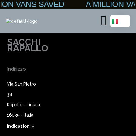
LION VANS SAVED A MILLION 
Vai
al
contenuto
Main
Menu
SACCHI
RAPALLO
Indirizzo
Via San Pietro
38
Rapallo - Liguria
16035 - Italia
Indicazioni >