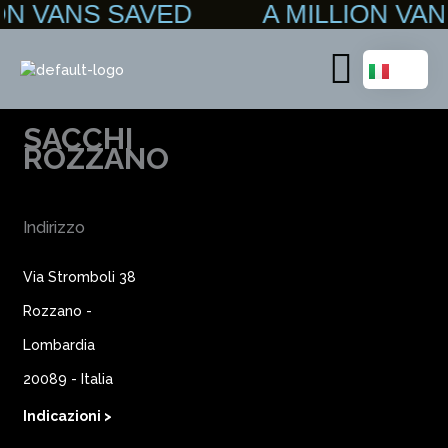
ION VANS SAVED A MILLION V
Vai
al
contenuto
Main
Menu
SACCHI
ROZZANO
Indirizzo
Via Stromboli 38
Rozzano -
Lombardia
20089 - Italia
Indicazioni >