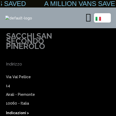
ANS SAVED A MILLION VANS S
Vai
al
contenuto
Main
Menu
SACCHI SAN
SECONDO
PINEROLO
Indirizzo
Via Val Pellice
14
Airali - Piemonte
10060 - Italia
Indicazioni >