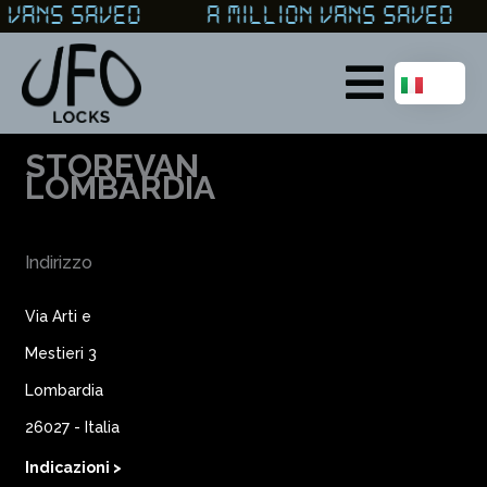
Vai
ON VANS SAVED A MILLION VANS SAVE
al
contenuto
Main
Menu
STOREVAN
LOMBARDIA
Indirizzo
Via Arti e
Mestieri 3
Lombardia
26027 - Italia
Indicazioni >