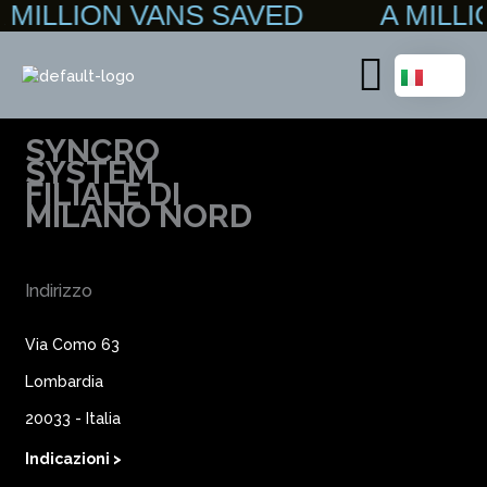
 MILLION VANS SAVED A MILL
Vai
al
contenuto
Main
Menu
SYNCRO
SYSTEM
FILIALE DI
MILANO NORD
Indirizzo
Via Como 63
Lombardia
20033 - Italia
Indicazioni >