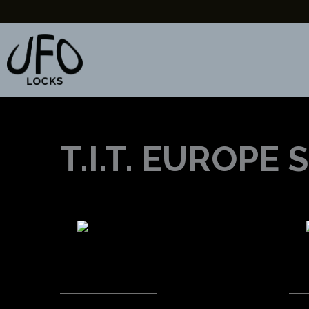
Vai
al
contenuto
T.I.T. EUROPE 