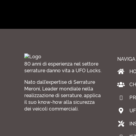
NAVIGA
80 anni di esperienza nel settore
serrature danno vita a UFO Locks.
H
Nato dall’expertise di Serrature
CH
Meroni, Leader mondiale nella
realizzazione di serrature, applica
PR
il suo know-how alla sicurezza
dei veicoli commerciali.
UF
IN