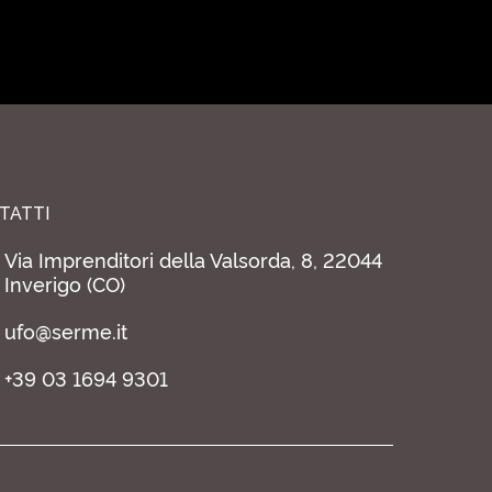
TATTI
Via Imprenditori della Valsorda, 8, 22044
Inverigo (CO)
ufo@serme.it
+39 03 1694 9301